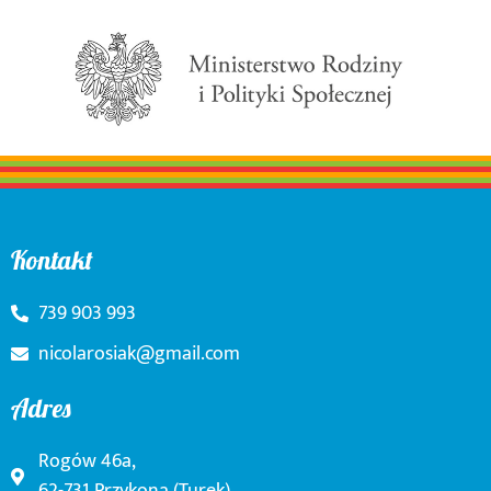
Kontakt
739 903 993
nicolarosiak@gmail.com
Adres
Rogów 46a,
62-731 Przykona (Turek)