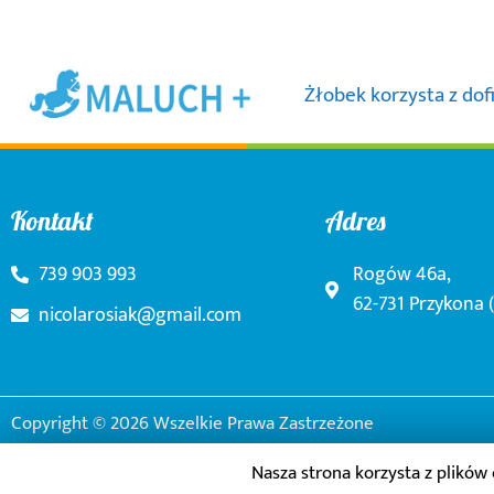
Żłobek korzysta z do
Kontakt
Adres
739 903 993
Rogów 46a,
62-731 Przykona 
nicolarosiak@gmail.com
Copyright © 2026 Wszelkie Prawa Zastrzeżone
Nasza strona korzysta z plików 