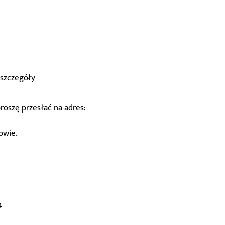
 szczegóły
roszę przesłać na adres:
gowie.
4