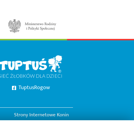
TuptusRogow
Strony Internetowe Konin